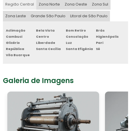
Região Central
Zona Norte
Zona Oeste
Zona Sul
Zona Leste
Grande São Paulo
Litoral de São Paulo
Aclimação
Bela Vista
Bom Retiro
Brás
Cambuci
Centro
Consolação
Higienópolis
Glicério
Liberdade
Luz
Pari
República
Santa Cecília
Santa Efigênia
Sé
Vila Buarque
Galeria de Imagens