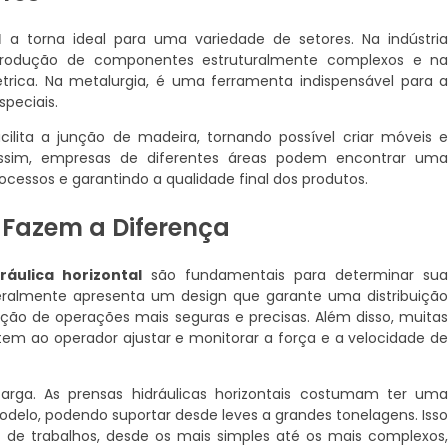
l
a torna ideal para uma variedade de setores. Na indústri
produção de componentes estruturalmente complexos e n
ica. Na metalurgia, é uma ferramenta indispensável para 
peciais.
cilita a junção de madeira, tornando possível criar móveis 
 Assim, empresas de diferentes áreas podem encontrar um
ocessos e garantindo a qualidade final dos produtos.
 Fazem a Diferença
ráulica horizontal
são fundamentais para determinar su
o geralmente apresenta um design que garante uma distribuiçã
zação de operações mais seguras e precisas. Além disso, muita
tem ao operador ajustar e monitorar a força e a velocidade d
rga. As prensas hidráulicas horizontais costumam ter um
delo, podendo suportar desde leves a grandes tonelagens. Iss
os de trabalhos, desde os mais simples até os mais complexos