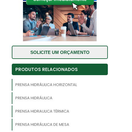
e
r
s
a
s
SOLICITE UM ORÇAMENTO
z
o
PRODUTOS RELACIONADOS
a
s
PRENSA HIDRÁULICA HORIZONTAL
e
PRENSA HIDRÁULICA
,
s
PRENSA HIDRAULICA TÉRMICA
PRENSA HIDRÁULICA DE MESA