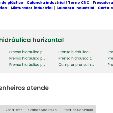
a de plástico
|
Calandra industrial
|
Torno CNC
|
Fresador
ica
|
Misturador industrial
|
Seladora industrial
|
Corte 
hidráulica horizontal
Prensa hidraulica pneumática
Prensa hidráulica industrial preço
Prensa hidraulica para latas de aluminio
Prensa hidraulica térmica
Prensa hidráulica para reciclagem de alumínio
Comprar prensa hidráulica para indústria
enheiros atende
Zona Leste
Grande São Paulo
Litoral de São Paulo