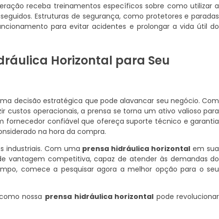
ração receba treinamentos específicos sobre como utilizar 
eguidos. Estruturas de segurança, como protetores e parada
ionamento para evitar acidentes e prolongar a vida útil d
ráulica Horizontal para Seu
ma decisão estratégica que pode alavancar seu negócio. Co
r custos operacionais, a prensa se torna um ativo valioso par
m fornecedor confiável que ofereça suporte técnico e garanti
nsiderado na hora da compra.
s industriais. Com uma
prensa hidráulica horizontal
em su
 de vantagem competitiva, capaz de atender às demandas d
empo, comece a pesquisar agora a melhor opção para o se
a como nossa
prensa hidráulica horizontal
pode revoluciona