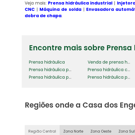
Veja mais:
Prensa hidráulica industrial
|
Injetor
CNC
|
Máquina de solda
|
Envasadora automát
dobra de chapa
.
Encontre mais sobre Prensa 
Prensa hidráulica
Venda de prensa hidráulica
Prensa hidráulica para fabricação
Prensa hidráulica compacta para indústria
Prensa hidráulica para placas automotivas
Prensa hidráulica para portas de madeira
Regiões onde a Casa dos Eng
Região Central
Zona Norte
Zona Oeste
Zona Sul