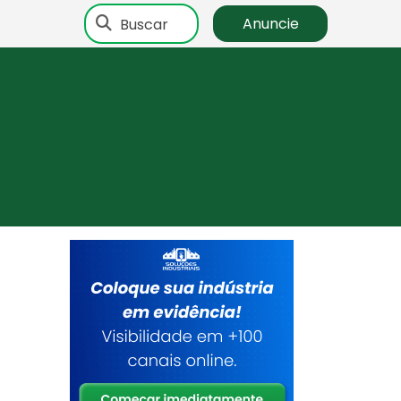
Buscar
Anuncie
o
o
a
r