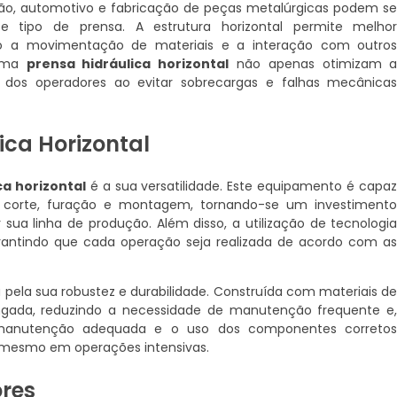
o, automotivo e fabricação de peças metalúrgicas podem s
sse tipo de prensa. A estrutura horizontal permite melho
ndo a movimentação de materiais e a interação com outro
 uma
prensa hidráulica horizontal
não apenas otimizam 
os operadores ao evitar sobrecargas e falhas mecânica
ca Horizontal
ca horizontal
é a sua versatilidade. Este equipamento é capa
a, corte, furação e montagem, tornando-se um investiment
sua linha de produção. Além disso, a utilização de tecnologi
garantindo que cada operação seja realizada de acordo com a
a pela sua robustez e durabilidade. Construída com materiais d
longada, reduzindo a necessidade de manutenção frequente e
 manutenção adequada e o uso dos componentes correto
 mesmo em operações intensivas.
ores