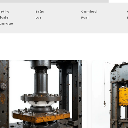
etiro
Brás
Cambuci
rdade
Luz
Pari
Buarque