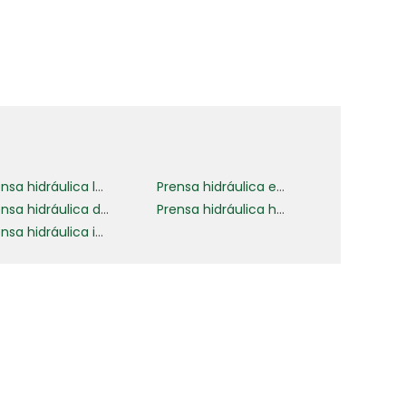
a
e
Prensa hidráulica loja do mecânico
Prensa hidráulica enfardadeira para reciclagem
Prensa hidráulica de mesa
Prensa hidráulica horizontal
Prensa hidráulica industrial alta performance