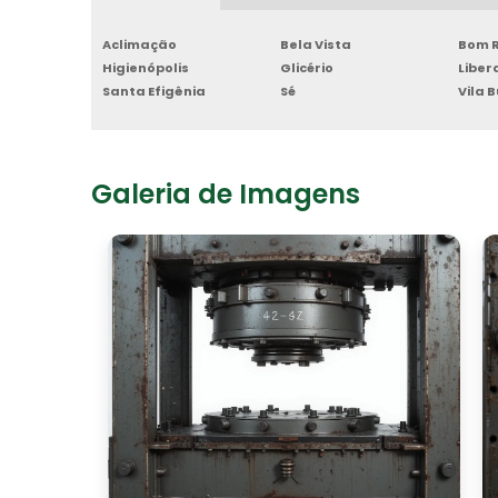
Aclimação
Bela Vista
Bom R
Higienópolis
Glicério
Libe
Santa Efigênia
Sé
Vila 
Galeria de Imagens