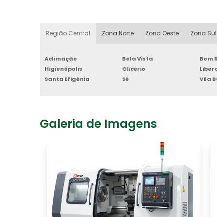
Região Central
Zona Norte
Zona Oeste
Zona Sul
Aclimação
Bela Vista
Bom R
Higienópolis
Glicério
Libe
Santa Efigênia
Sé
Vila 
Galeria de Imagens