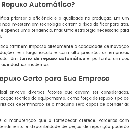
e Repuxo Automático?
ifica priorizar a eficiência e a qualidade na produção. Em u
não investem em tecnologia correm o risco de ficar para trás
 é apenas uma tendência, mas uma estratégia necessária par
.
mático também impacta diretamente a capacidade de inovaçã
roduções em larga escala e com alta precisão, as empresa
rado. Um
torno de repuxo automático
é, portanto, um do
nas indústrias modernas.
Repuxo Certo para Sua Empresa
eal envolve diversos fatores que devem ser considerados
ficação técnica do equipamento, como força de repuxo, tipo d
rísticas determinarão se a máquina será capaz de atender à
co e a manutenção que o fornecedor oferece. Parcerias co
endimento e disponibilidade de peças de reposição poderã