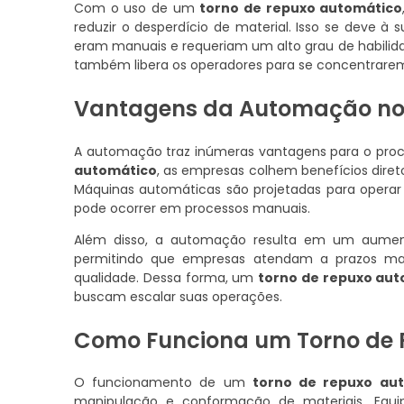
Com o uso de um
torno de repuxo automático
reduzir o desperdício de material. Isso se deve 
eram manuais e requeriam um alto grau de habilid
também libera os operadores para se concentrarem
Vantagens da Automação no 
A automação traz inúmeras vantagens para o pro
automático
, as empresas colhem benefícios diret
Máquinas automáticas são projetadas para operar 
pode ocorrer em processos manuais.
Além disso, a automação resulta em um aumento 
permitindo que empresas atendam a prazos m
qualidade. Dessa forma, um
torno de repuxo au
buscam escalar suas operações.
Como Funciona um Torno de 
O funcionamento de um
torno de repuxo au
manipulação e conformação de materiais. Equi