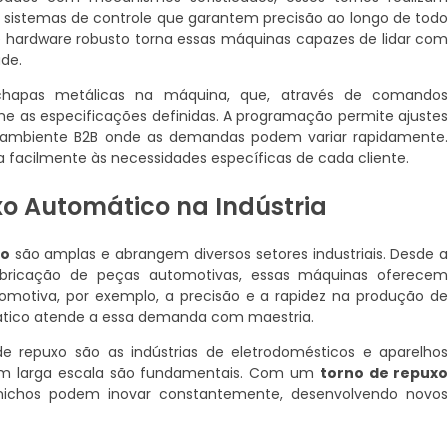
do sistemas de controle que garantem precisão ao longo de tod
 hardware robusto torna essas máquinas capazes de lidar co
ade.
apas metálicas na máquina, que, através de comando
me as especificações definidas. A programação permite ajuste
mbiente B2B onde as demandas podem variar rapidamente
 facilmente às necessidades específicas de cada cliente.
xo Automático na Indústria
co
são amplas e abrangem diversos setores industriais. Desde 
bricação de peças automotivas, essas máquinas oferece
omotiva, por exemplo, a precisão e a rapidez na produção d
mático atende a essa demanda com maestria.
e repuxo são as indústrias de eletrodomésticos e aparelho
 em larga escala são fundamentais. Com um
torno de repux
ichos podem inovar constantemente, desenvolvendo novo