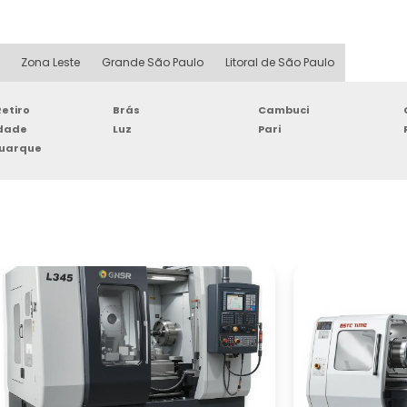
Zona Leste
Grande São Paulo
Litoral de São Paulo
etiro
Brás
Cambuci
rdade
Luz
Pari
Buarque