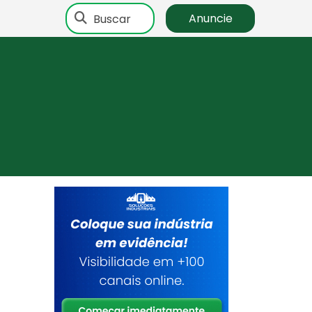
Buscar
Anuncie
a
a
.
r