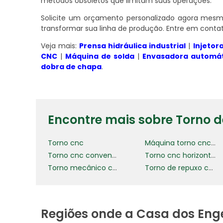
métodos obsoletos que limitam suas operações.
Solicite um orçamento personalizado agora me
transformar sua linha de produção. Entre em contat
Veja mais:
Prensa hidráulica industrial
|
Injetor
CNC
|
Máquina de solda
|
Envasadora automát
dobra de chapa
.
Encontre mais sobre Torno 
Torno cnc
Máquina torno cnc para venda
Torno cnc convencional
Torno cnc horizontal
Torno mecânico cnc
Torno de repuxo cnc
Regiões onde a Casa dos Eng