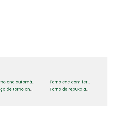
e
a
e
Torno cnc automático
Torno cnc com ferramenta acionada
Preço de torno cnc para máquinas
Torno de repuxo automático