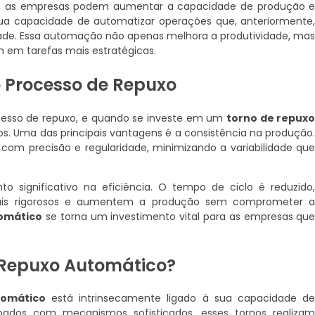
, as empresas podem aumentar a capacidade de produção 
à sua capacidade de automatizar operações que, anteriormente
ade. Essa automação não apenas melhora a produtividade, ma
 em tarefas mais estratégicas.
Processo de Repuxo
cesso de repuxo, e quando se investe em um
torno de repux
os. Uma das principais vantagens é a consistência na produção
com precisão e regularidade, minimizando a variabilidade qu
significativo na eficiência. O tempo de ciclo é reduzido
ais rigorosos e aumentem a produção sem comprometer 
tomático
se torna um investimento vital para as empresas qu
Repuxo Automático?
tomático
está intrinsecamente ligado à sua capacidade d
pados com mecanismos sofisticados, esses tornos realiza