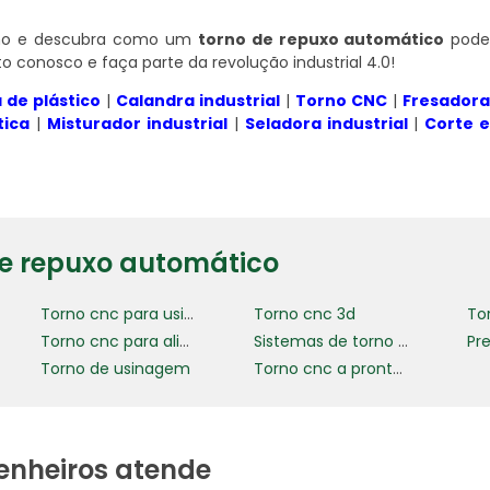
smo e descubra como um
torno de repuxo automático
pod
o conosco e faça parte da revolução industrial 4.0!
a de plástico
|
Calandra industrial
|
Torno CNC
|
Fresador
ica
|
Misturador industrial
|
Seladora industrial
|
Corte 
de repuxo automático
Torno cnc para usinagem de precisão
Torno cnc 3d
Torno cnc para alianças
Sistemas de torno cnc para indústria
Torno de usinagem
Torno cnc a pronta entrega
enheiros atende