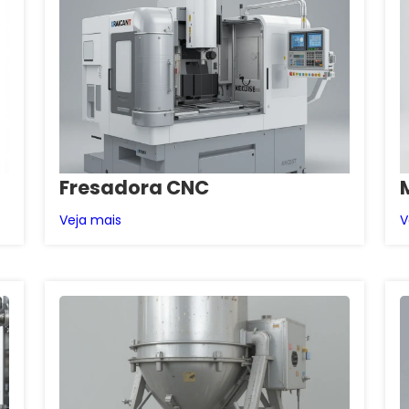
Fresadora CNC
Veja mais
V