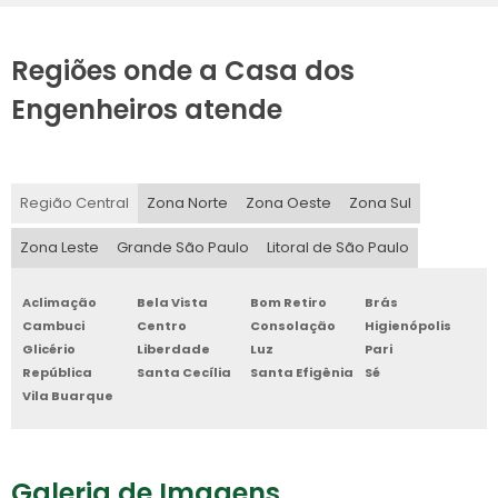
Regiões onde a Casa dos
Engenheiros atende
Região Central
Zona Norte
Zona Oeste
Zona Sul
Zona Leste
Grande São Paulo
Litoral de São Paulo
Aclimação
Bela Vista
Bom Retiro
Brás
Cambuci
Centro
Consolação
Higienópolis
Glicério
Liberdade
Luz
Pari
República
Santa Cecília
Santa Efigênia
Sé
Vila Buarque
Galeria de Imagens