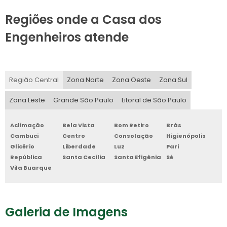
Regiões onde a Casa dos
Engenheiros atende
Região Central
Zona Norte
Zona Oeste
Zona Sul
Zona Leste
Grande São Paulo
Litoral de São Paulo
Aclimação
Bela Vista
Bom Retiro
Brás
Cambuci
Centro
Consolação
Higienópolis
Glicério
Liberdade
Luz
Pari
República
Santa Cecília
Santa Efigênia
Sé
Vila Buarque
Galeria de Imagens