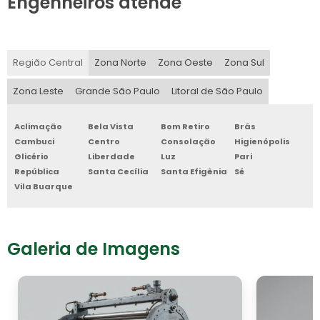
Engenheiros atende
Região Central
Zona Norte
Zona Oeste
Zona Sul
Zona Leste
Grande São Paulo
Litoral de São Paulo
Aclimação
Bela Vista
Bom Retiro
Brás
Cambuci
Centro
Consolação
Higienópolis
Glicério
Liberdade
Luz
Pari
República
Santa Cecília
Santa Efigênia
Sé
Vila Buarque
Galeria de Imagens