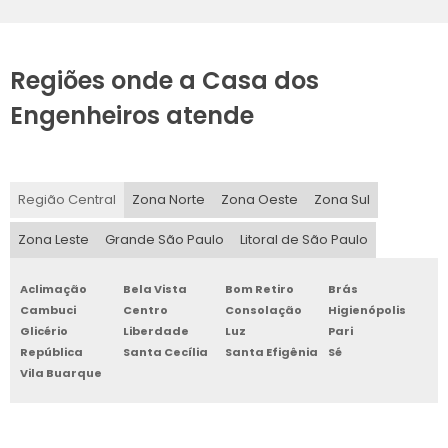
Regiões onde a Casa dos
Engenheiros atende
Região Central
Zona Norte
Zona Oeste
Zona Sul
Zona Leste
Grande São Paulo
Litoral de São Paulo
Aclimação
Bela Vista
Bom Retiro
Brás
Cambuci
Centro
Consolação
Higienópolis
Glicério
Liberdade
Luz
Pari
República
Santa Cecília
Santa Efigênia
Sé
Vila Buarque