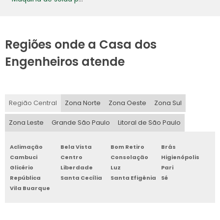
Regiões onde a Casa dos
Engenheiros atende
Região Central
Zona Norte
Zona Oeste
Zona Sul
Zona Leste
Grande São Paulo
Litoral de São Paulo
Aclimação
Bela Vista
Bom Retiro
Brás
Cambuci
Centro
Consolação
Higienópolis
Glicério
Liberdade
Luz
Pari
República
Santa Cecília
Santa Efigênia
Sé
Vila Buarque